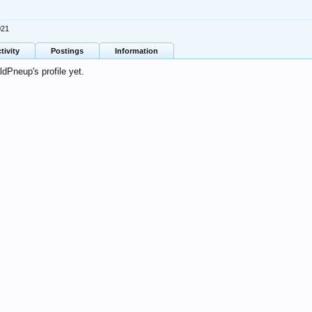
021
tivity
Postings
Information
dPneup's profile yet.