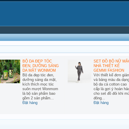
BỘ DA ĐẸP TÓC
SET ĐỒ BỘ NỮ MẶ
ĐEN, DƯỠNG SÁNG
NHÀ THIẾT KẾ
DA MẶT WONMOM
GEMMI FASHION
Bộ da đẹp tóc đen,
Với thiết kế đơn giản
dưỡng sáng da mặt,
và bảng màu đa dạng
kích thích mọc tóc
bộ da cá cotton cao
suôn mượt Wonmom
cấp là gợi ý hoàn hả
là bộ sản phẩm bao
cho set đồ đôi khi m
gồm 2 sản phẩm...
đông...
Đặt hàng
Đặt hàng