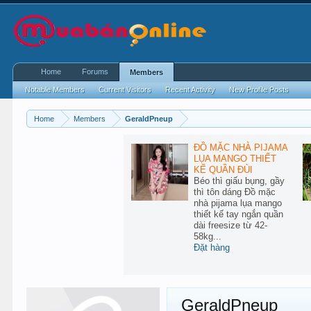
Home
Forums
Members
Notable Members
Current Visitors
Recent Activity
New Profile Posts
Home
Members
GeraldPneup
ĐỒ MẶC NHÀ PIJAMA
LỤA MANGO THIẾT
KẾ QUẦN ĐÙI
Béo thì giấu bụng, gầy
thì tôn dáng Đồ mặc
nhà pijama lụa mango
thiết kế tay ngắn quần
dài freesize từ 42-
58kg...
Đặt hàng
GeraldPneup