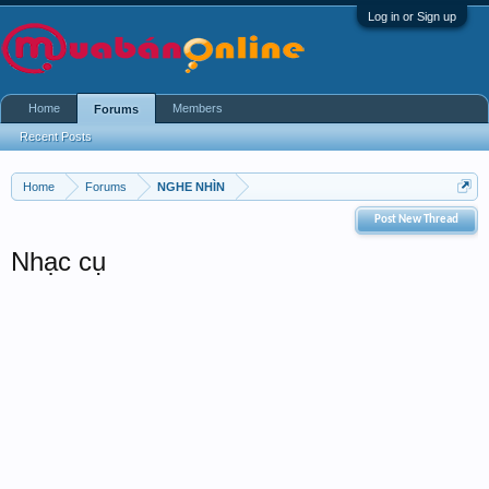
Log in or Sign up
Home
Members
Forums
Recent Posts
Home
Forums
NGHE NHÌN
Post New Thread
Nhạc cụ