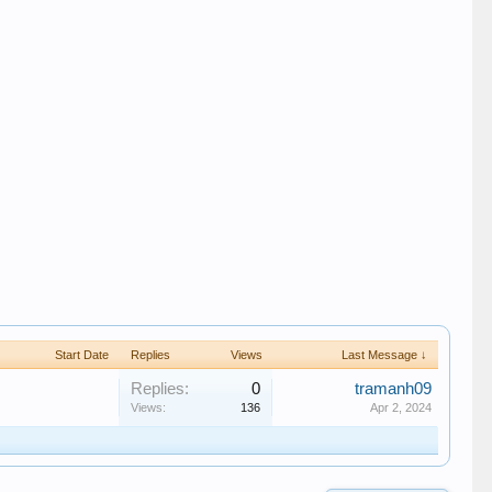
Start Date
Replies
Views
Last Message ↓
Replies:
0
tramanh09
Views:
136
Apr 2, 2024