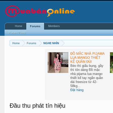
Home
Members
Forums
Recent Posts
Home
Forums
NGHE NHÌN
ĐỒ MẶC NHÀ PIJAMA
LỤA MANGO THIẾT
KẾ QUẦN ĐÙI
Béo thì giấu bụng, gầy
thì tôn dáng Đồ mặc
nhà pijama lụa mango
thiết kế tay ngắn quần
dài freesize từ 42-
58kg...
Đặt hàng
Đầu thu phát tín hiệu