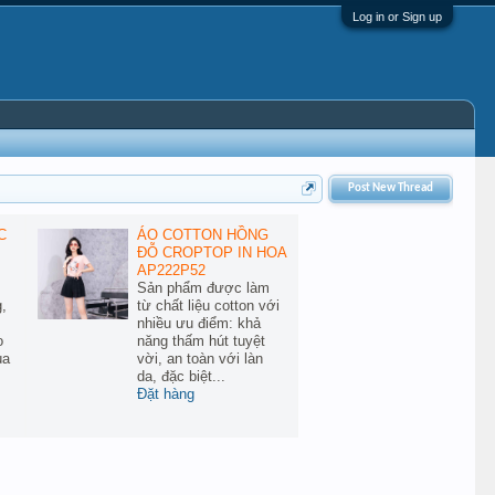
Log in or Sign up
Post New Thread
C
ÁO COTTON HỒNG
ĐỖ CROPTOP IN HOA
AP222P52
Sản phẩm được làm
,
từ chất liệu cotton với
nhiều ưu điểm: khả
o
năng thấm hút tuyệt
ùa
vời, an toàn với làn
da, đặc biệt...
Đặt hàng