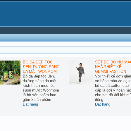
BỘ DA ĐẸP TÓC
SET ĐỒ BỘ NỮ MẶ
ĐEN, DƯỠNG SÁNG
NHÀ THIẾT KẾ
DA MẶT WONMOM
GEMMI FASHION
Bộ da đẹp tóc đen,
Với thiết kế đơn giản
dưỡng sáng da mặt,
và bảng màu đa dạng
kích thích mọc tóc
bộ da cá cotton cao
suôn mượt Wonmom
cấp là gợi ý hoàn hả
là bộ sản phẩm bao
cho set đồ đôi khi m
gồm 2 sản phẩm...
đông...
Đặt hàng
Đặt hàng