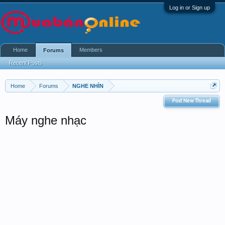
Log in or Sign up
Home
Members
Forums
Recent Posts
Home
Forums
NGHE NHÌN
Post New Thread
Máy nghe nhạc