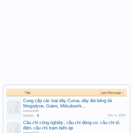
Title
Last Message ↓
Cung cấp các loại dây Curoa, dây đai băng tải
Megadyne, Gates, Mitsuboshi…
tramanh09
Dec 4, 2024
Replies:
0
Cầu chì công nghiệp , cầu chì động cơ, cầu chì tủ
điện, cầu chì trạm biến áp
tramanh09