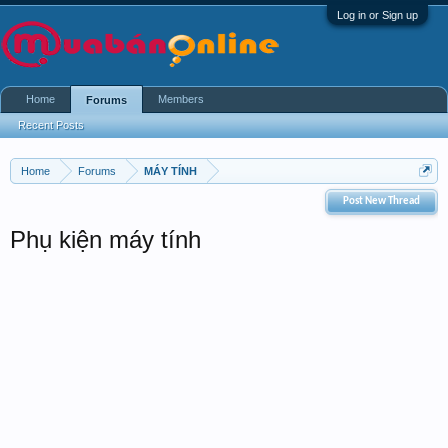
Log in or Sign up
Home
Members
Forums
Recent Posts
Home
Forums
MÁY TÍNH
Post New Thread
Phụ kiện máy tính