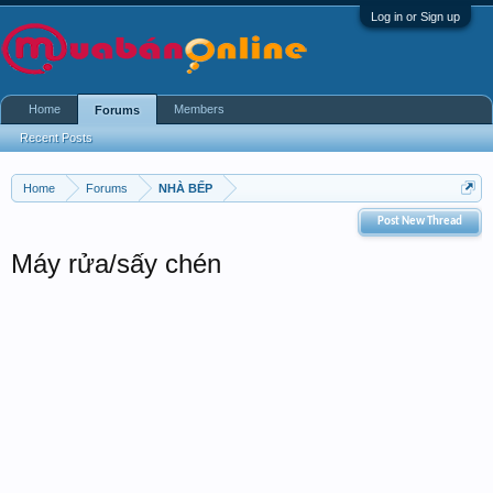
Log in or Sign up
Home
Members
Forums
Recent Posts
Home
Forums
NHÀ BẾP
Post New Thread
Máy rửa/sấy chén