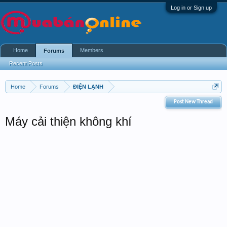
Log in or Sign up
Home
Members
Forums
Recent Posts
Home
Forums
ĐIỆN LẠNH
Post New Thread
Máy cải thiện không khí