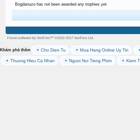
Bogdanuzo has not been awarded any trophies yet.
Forum software by XenForo™
©2010-2017 XenForo Ltd.
Cho Dien Tu
Mua Hang Online Uy Tin
Khám phá thêm
+
+
Thuong Hieu Ca Nhan
Nguoi Noi Tieng Phim
Kiem T
+
+
+