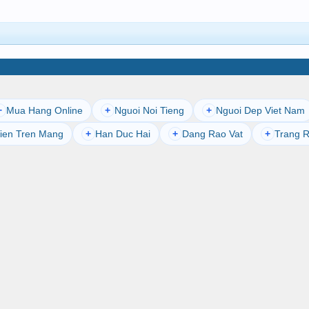
Mua Hang Online
Nguoi Noi Tieng
Nguoi Dep Viet Nam
+
+
+
ien Tren Mang
Han Duc Hai
Dang Rao Vat
Trang R
+
+
+