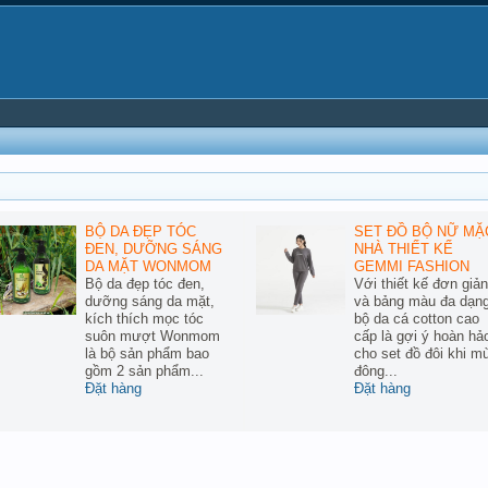
BỘ DA ĐẸP TÓC
SET ĐỒ BỘ NỮ MẶ
ĐEN, DƯỠNG SÁNG
NHÀ THIẾT KẾ
DA MẶT WONMOM
GEMMI FASHION
Bộ da đẹp tóc đen,
Với thiết kế đơn giản
dưỡng sáng da mặt,
và bảng màu đa dạng
kích thích mọc tóc
bộ da cá cotton cao
suôn mượt Wonmom
cấp là gợi ý hoàn hả
là bộ sản phẩm bao
cho set đồ đôi khi m
gồm 2 sản phẩm...
đông...
Đặt hàng
Đặt hàng