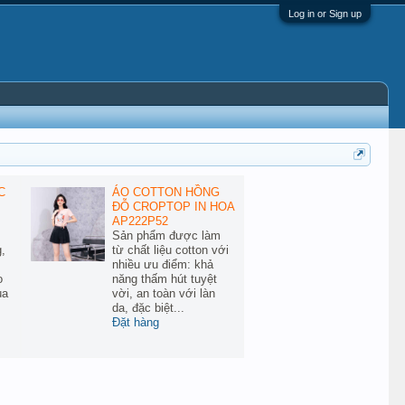
Log in or Sign up
C
ÁO COTTON HỒNG
ĐỖ CROPTOP IN HOA
AP222P52
Sản phẩm được làm
,
từ chất liệu cotton với
nhiều ưu điểm: khả
o
năng thấm hút tuyệt
ùa
vời, an toàn với làn
da, đặc biệt...
Đặt hàng