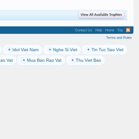
View All Available Trophies
Contact Us
Help
Home
Top
Terms and Rules
Idol Viet Nam
Nghe Si Viet
Tin Tuc Sao Viet
+
+
+
ao Vat
Mua Ban Rao Vat
Thu Viet Bao
+
+