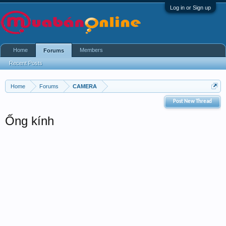
Log in or Sign up
Home
Members
Forums
Recent Posts
Home
Forums
CAMERA
Post New Thread
Ống kính