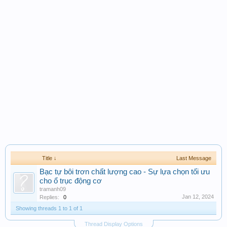
Title ↓
Last Message
Bạc tự bôi trơn chất lượng cao - Sự lựa chọn tối ưu
cho ổ trục động cơ
tramanh09
Jan 12, 2024
Replies:
0
Showing threads 1 to 1 of 1
Thread Display Options