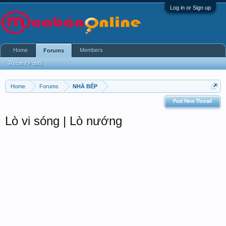
Log in or Sign up
Home
Members
Forums
Recent Posts
Home
Forums
NHÀ BẾP
Post New Thread
Lò vi sóng | Lò nướng