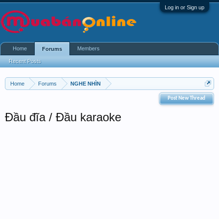
Log in or Sign up
Home
Members
Forums
Recent Posts
Home
Forums
NGHE NHÌN
Post New Thread
Đầu đĩa / Đầu karaoke